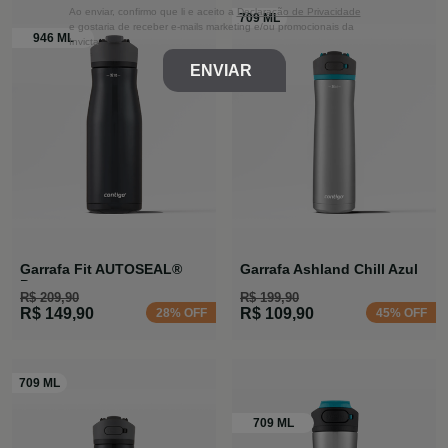
Ao enviar, confirmo que li e aceito a
Declaração de Privacidade
e gostaria de receber e-mails marketing e/ou promocionais da
Invicta
ENVIAR
Garrafa Fit AUTOSEAL®
Garrafa Ashland Chill Azul
Preta
R$ 209,90
R$ 199,90
R$ 149,90
R$ 109,90
28% OFF
45% OFF