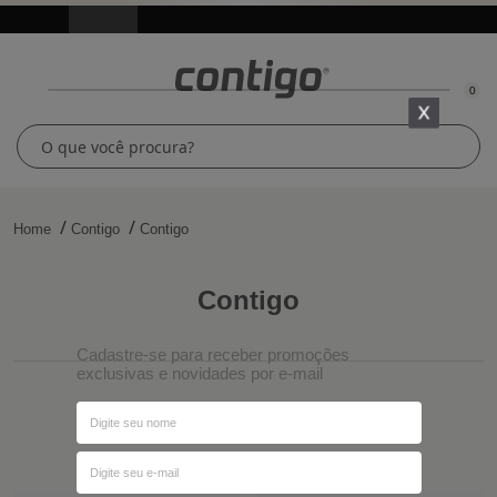
0
Home
Contigo
Contigo
contigo
Cadastre-se para receber promoções
exclusivas e novidades por e-mail
Ordenar por
Filtros