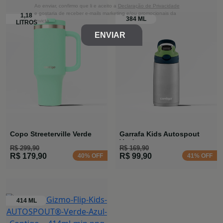
Ao enviar, confirmo que li e aceito a
Declaração de Privacidade
e gostaria de receber e-mails marketing e/ou promocionais da
Invicta
ENVIAR
Copo Streeterville Verde
Garrafa Kids Autospout
Verde
R$ 299,90
R$ 169,90
R$ 179,90
R$ 99,90
40% OFF
41% OFF