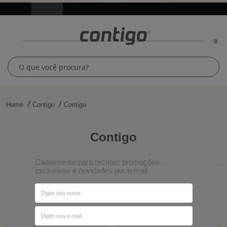
0
Home
Contigo
Contigo
contigo
Cadastre-se para receber promoções
exclusivas e novidades por e-mail
Ordenar por
Filtros