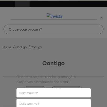
0
Home
Contigo
Contigo
contigo
Cadastre-se para receber promoções
exclusivas e novidades por e-mail
Ordenar por
Filtros