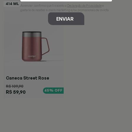
Ao enviar, confirmo que li e aceito a
Declaração de Privacidade
e
gostaria de receber e-mails marketing e/ou promocionais da Invicta
ENVIAR
Caneca Street Rose
R$ 109,90
45% OFF
R$ 59,90