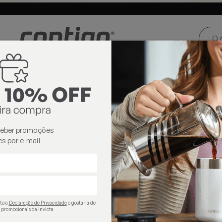
ste e Centro-
Loja oficial
Invicta® no Brasil
oeste
contigo
ceber promoções
s por e-mail
ito a
Declaração de Privacidade
e gostaria de
 promocionais da Invicta