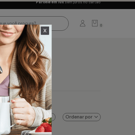
Parcele em 10x
sem juros no cartão
0
Ordenar por
Filtros