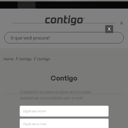
0
Home
Contigo
Contigo
contigo
Cadastre-se para receber promoções
exclusivas e novidades por e-mail
Ordenar por
Filtros