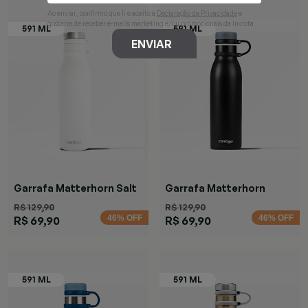
Ao enviar, confirmo que li e aceito a
Declaração de Privacidade
e
gostaria de receber e-mails marketing e/ou promocionais da Invicta
ENVIAR
Garrafa Matterhorn Salt
Garrafa Matterhorn
Black
R$ 129,90
R$ 129,90
46% OFF
46% OFF
R$ 69,90
R$ 69,90