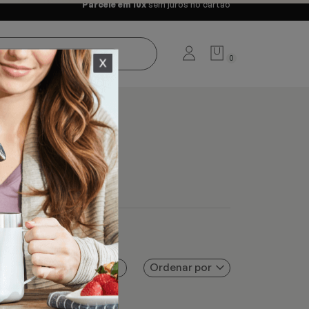
Parcele em 10x
sem juros no cartão
0
Ordenar por
Filtros