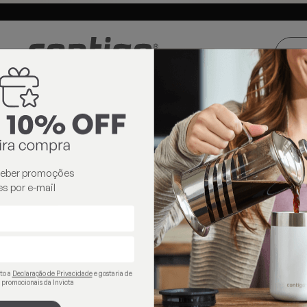
ste e Centro-
Loja oficial
Invicta® no Brasil
oeste
contigo
ceber promoções
s por e-mail
ito a
Declaração de Privacidade
e gostaria de
 promocionais da Invicta