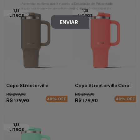
Ao enviar, confirmo que li e aceito a
Declaração de Privacidade
e gostaria de receber e-mails marketing e/ou promocionais da
Invicta
ENVIAR
Copo Streeterville
Copo Streeterville Coral
Marrom
R$ 299,90
R$ 299,90
40% OFF
40% OFF
R$ 179,90
R$ 179,90