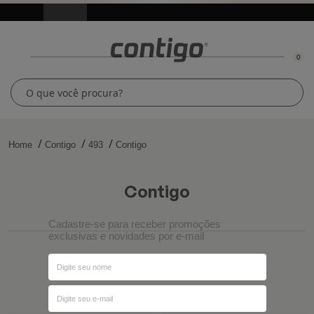
0
Home
Contigo
493
Contigo
contigo
Cadastre-se para receber promoções
exclusivas e novidades por e-mail
Ordenar por
Filtros