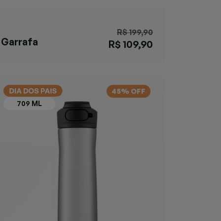
R$ 199,90
Garrafa
R$ 109,90
Ashland Chill
Azul
45% OFF