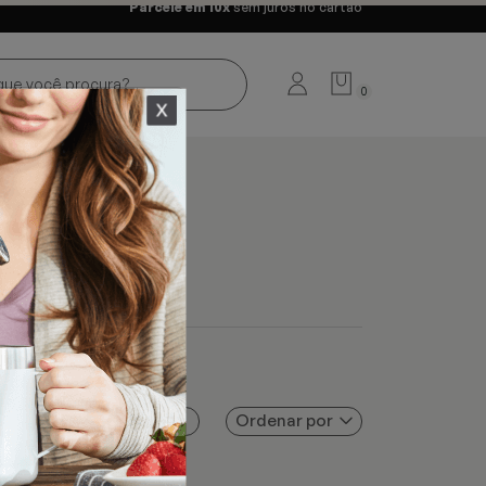
Parcele em 10x
sem juros no cartão
0
Ordenar por
Filtros