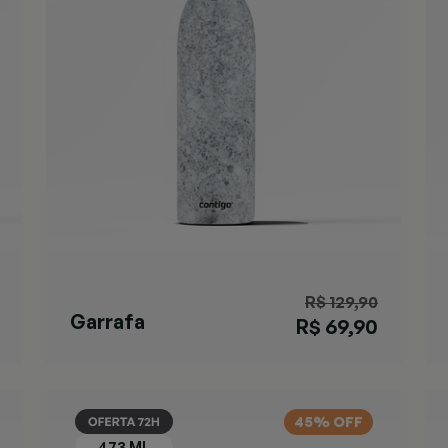
R$ 129,90
Garrafa
R$ 69,90
Matterhorn
Specked
45% OFF