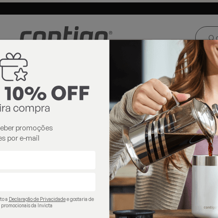
ste e Centro-
Loja oficial
Invicta® no Brasil
oeste
contigo
ceber promoções
s por e-mail
ito a
Declaração de Privacidade
e gostaria de
 promocionais da Invicta