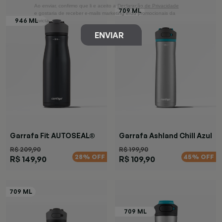
Ao enviar, confirmo que li e aceito a
Declaração de Privacidade
e gostaria de receber e-mails marketing e/ou promocionais da
Invicta
ENVIAR
Garrafa Fit AUTOSEAL®
Garrafa Ashland Chill Azul
Preta
R$ 209,90
R$ 199,90
28% OFF
45% OFF
R$ 149,90
R$ 109,90