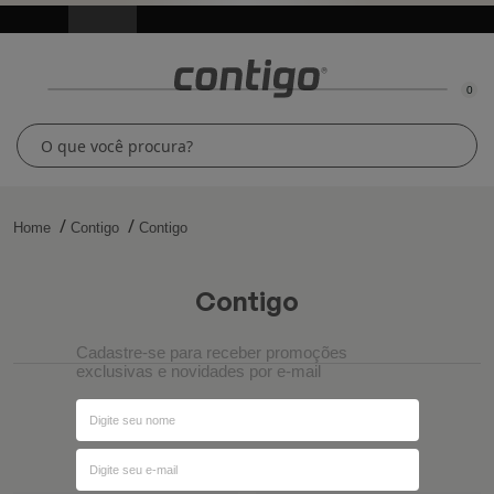
0
Home
Contigo
Contigo
contigo
Cadastre-se para receber promoções
exclusivas e novidades por e-mail
Ordenar por
Filtros