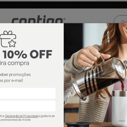
ste e Centro-
Loja oficial
Invicta® no Brasil
oeste
contigo
ceber promoções
s por e-mail
ito a
Declaração de Privacidade
e gostaria de
 promocionais da Invicta