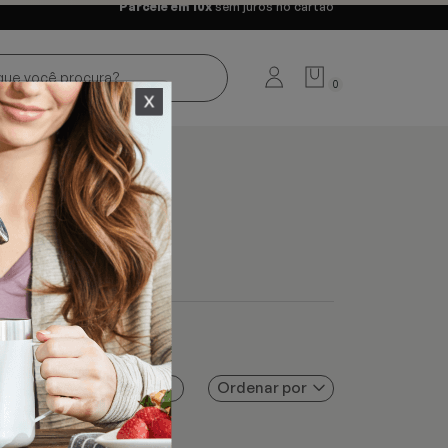
Parcele em 10x
sem juros no cartão
0
Ordenar por
Filtros