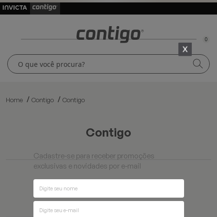
0
Home
Contigo
Contigo
contigo
Cadastre-se para receber promoções
exclusivas e novidades por e-mail
Ordenar por
Filtros