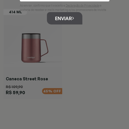
Ao enviar, confirmo que li e aceito a
Declaração de Privacidade
e
gostaria de receber e-mails marketing e/ou promocionais da Invicta
ENVIAR
Caneca Street Rose
R$ 109,90
45% OFF
R$ 59,90