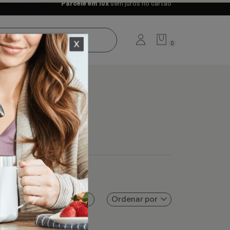
Parcele em 10x
sem juros no cartão
0
Ordenar por
Filtros