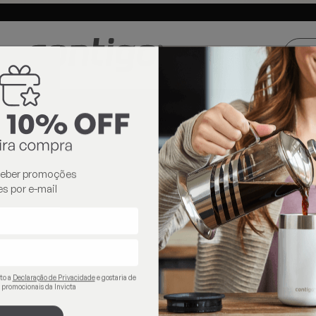
ste e Centro-
Loja oficial
Invicta® no Brasil
oeste
contigo
ceber promoções
s por e-mail
ito a
Declaração de Privacidade
e gostaria de
 promocionais da Invicta