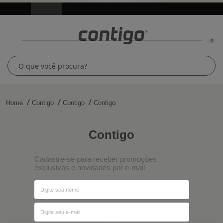
0
Home
Contigo
Contigo
Contigo
contigo
Cadastre-se para receber promoções
exclusivas e novidades por e-mail
Ordenar por
Filtros