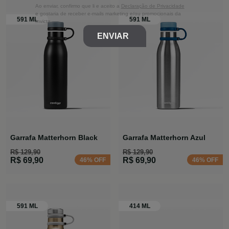
Ao enviar, confirmo que li e aceito a
Declaração de Privacidade
e gostaria de receber e-mails marketing e/ou promocionais da
Invicta
ENVIAR
Garrafa Matterhorn Black
Garrafa Matterhorn Azul
R$ 129,90
R$ 129,90
R$ 69,90
R$ 69,90
46% OFF
46% OFF