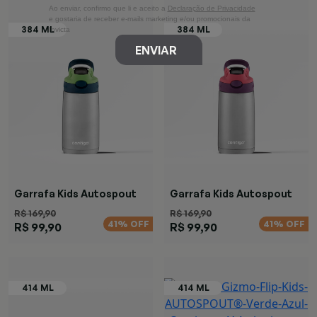
Ao enviar, confirmo que li e aceito a
Declaração de Privacidade
e gostaria de receber e-mails marketing e/ou promocionais da
Invicta
ENVIAR
Garrafa Kids Autospout
Garrafa Kids Autospout
Verde
Rosa
R$ 169,90
R$ 169,90
41% OFF
41% OFF
R$ 99,90
R$ 99,90