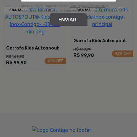
Ao enviar, confirmo que li e aceito a
Declaração de Privacidade
e
gostaria de receber e-mails marketing e/ou promocionais da Invicta
ENVIAR
Garrafa Kids Autospout
Verde
Garrafa Kids Autospout
R$ 169,90
Rosa
41% OFF
R$ 99,90
R$ 169,90
41% OFF
R$ 99,90