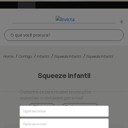
0
Home
Contigo
Infantil
Squeeze Infantil
Squeeze Infantil
squeeze infantil
Cadastre-se para receber promoções
exclusivas e novidades por e-mail
Ordenar por
Filtros