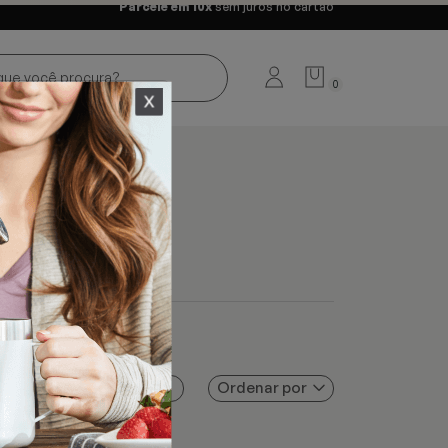
Parcele em 10x
sem juros no cartão
0
Ordenar por
Filtros