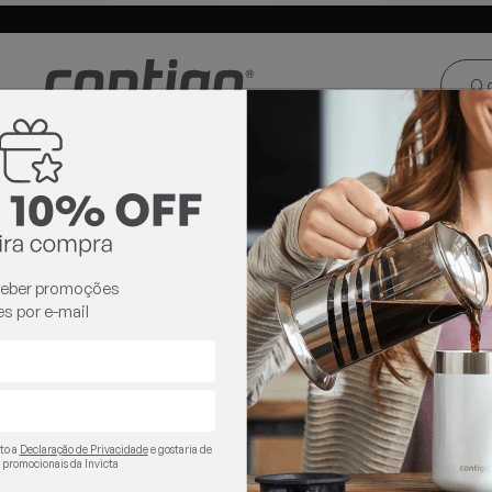
ste e Centro-
Loja oficial
Invicta® no Brasil
oeste
ofertas
ceber promoções
s por e-mail
ito a
Declaração de Privacidade
e gostaria de
 promocionais da Invicta