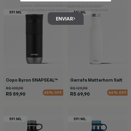
Ao enviar, confirmo que li e aceito a
Declaração de Privacidade
e
gostaria de receber e-mails marketing e/ou promocionais da Invicta
ENVIAR
Copo Byron SNAPSEAL™
Garrafa Matterhorn Salt
Preta
R$ 109,90
R$ 129,90
45% OFF
46% OFF
R$ 59,90
R$ 69,90