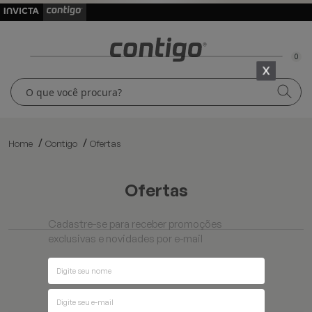
0
Home
Contigo
Ofertas
ofertas
Cadastre-se para receber promoções
exclusivas e novidades por e-mail
Ordenar por
Filtros