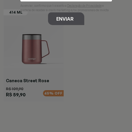
Ao enviar, confirmo que li e aceito a
Declaração de Privacidade
e
gostaria de receber e-mails marketing e/ou promocionais da Invicta
ENVIAR
Caneca Street Rose
R$ 109,90
45% OFF
R$ 59,90