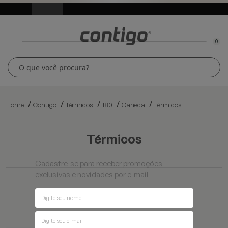
0
Home
Contigo
Térmicos
180
Caneca
Térmicos
térmicos
Cadastre-se para receber promoções
exclusivas e novidades por e-mail
Ordenar por
Filtros