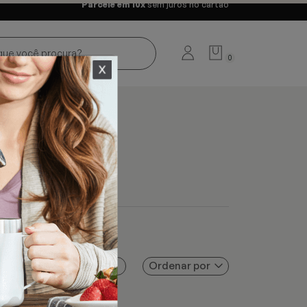
Parcele em 10x
sem juros no cartão
0
Ordenar por
Filtros