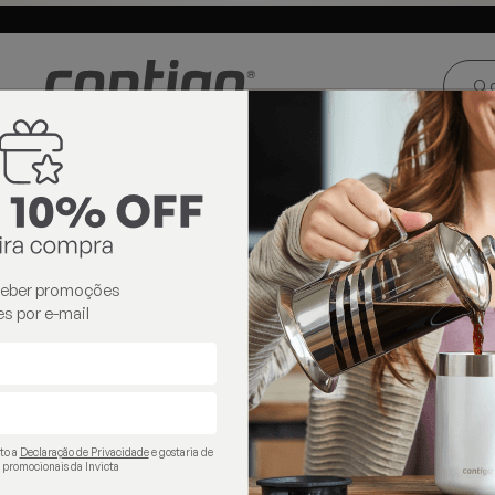
ste e Centro-
Loja oficial
Invicta® no Brasil
oeste
térmicos
ceber promoções
s por e-mail
ito a
Declaração de Privacidade
e gostaria de
 promocionais da Invicta