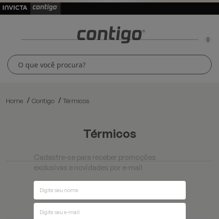
0
Home
Contigo
Térmicos
térmicos
Cadastre-se para receber promoções
exclusivas e novidades por e-mail
Ordenar por
Filtros