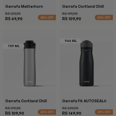
Garrafa Matterhorn
Garrafa Cortland Chill
Specked
Azul
R$ 129,90
R$ 199,90
46% OFF
45% OFF
R$ 69,90
R$ 109,90
Garrafa Cortland Chill
Garrafa Fit AUTOSEAL®
Black
Preta
R$ 199,90
R$ 209,90
45% OFF
28% OFF
R$ 109,90
R$ 149,90