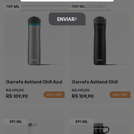
Ao enviar, confirmo que li e aceito a
Declaração de Privacidade
e
gostaria de receber e-mails marketing e/ou promocionais da Invicta
ENVIAR
Garrafa Ashland Chill Azul
Garrafa Ashland Chill
Black
R$ 199,90
R$ 199,90
45% OFF
45% OFF
R$ 109,90
R$ 109,90