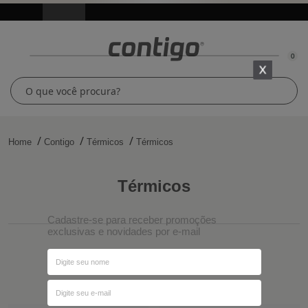
0
Home
Contigo
Térmicos
Térmicos
térmicos
Cadastre-se para receber promoções
exclusivas e novidades por e-mail
Ordenar por
Filtros