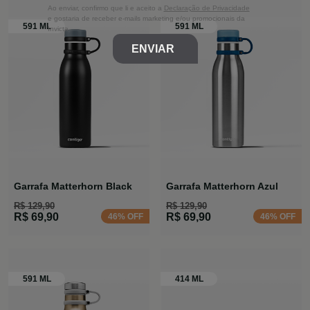
Ao enviar, confirmo que li e aceito a
Declaração de Privacidade
e gostaria de receber e-mails marketing e/ou promocionais da
Invicta
ENVIAR
Garrafa Matterhorn Black
Garrafa Matterhorn Azul
R$ 129,90
R$ 129,90
R$ 69,90
R$ 69,90
46% OFF
46% OFF