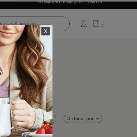
Parcele em 10x
sem juros no cartão
0
Ordenar por
Filtros