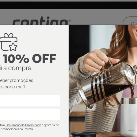
ste e Centro-
Loja oficial
Invicta® no Brasil
oeste
necas Térmicas
canecas térmicas
ceber promoções
s por e-mail
ito a
Declaração de Privacidade
e gostaria de
 promocionais da Invicta