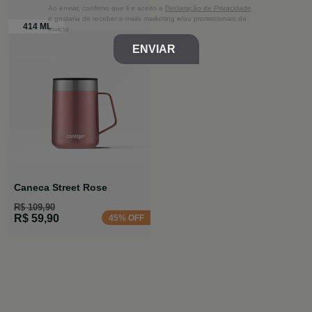
Ao enviar, confirmo que li e aceito a
Declaração de Privacidade
e gostaria de receber e-mails marketing e/ou promocionais da
Invicta
ENVIAR
Caneca Street Rose
R$ 109,90
R$ 59,90
45% OFF