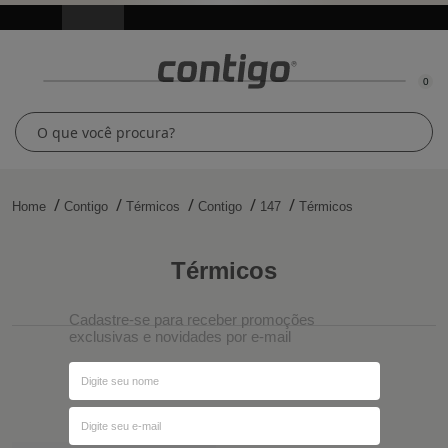
0
Home
Contigo
Térmicos
Contigo
147
Térmicos
térmicos
Cadastre-se para receber promoções
exclusivas e novidades por e-mail
Ordenar por
Filtros