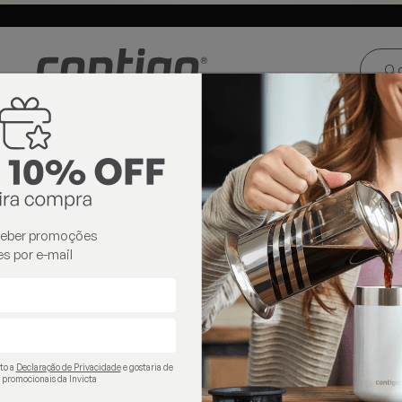
ste e Centro-
Loja oficial
Invicta® no Brasil
oeste
os
térmicos
ceber promoções
s por e-mail
ito a
Declaração de Privacidade
e gostaria de
 promocionais da Invicta