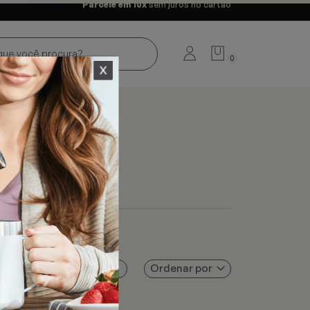
Parcele em 10x
sem juros no cartão
0
Ordenar por
Filtros