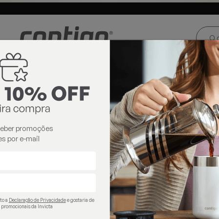
ste e Centro-
Loja oficial
Invicta® no Brasil
oeste
os
térmicos
ceber promoções
s por e-mail
ito a
Declaração de Privacidade
e gostaria de
 promocionais da Invicta