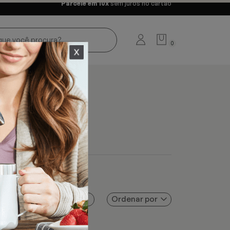
Parcele em 10x
sem juros no cartão
0
Ordenar por
Filtros