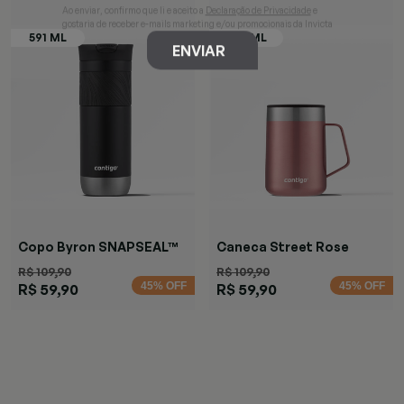
Ao enviar, confirmo que li e aceito a
Declaração de Privacidade
e
gostaria de receber e-mails marketing e/ou promocionais da Invicta
ENVIAR
Copo Byron SNAPSEAL™
Caneca Street Rose
Preta
R$ 109,90
R$ 109,90
45% OFF
45% OFF
R$ 59,90
R$ 59,90