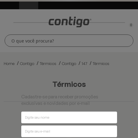
0
Home
Contigo
Térmicos
Contigo
147
Térmicos
térmicos
Cadastre-se para receber promoções
exclusivas e novidades por e-mail
Ordenar por
Filtros