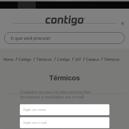
0
Home
Contigo
Térmicos
Contigo
147
Caneca
Térmicos
térmicos
Cadastre-se para receber promoções
exclusivas e novidades por e-mail
Ordenar por
Filtros