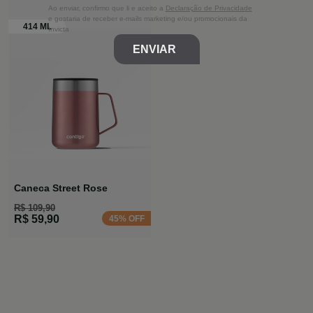
Ao enviar, confirmo que li e aceito a
Declaração de Privacidade
e gostaria de receber e-mails marketing e/ou promocionais da
Invicta
ENVIAR
Caneca Street Rose
R$ 109,90
R$ 59,90
45% OFF