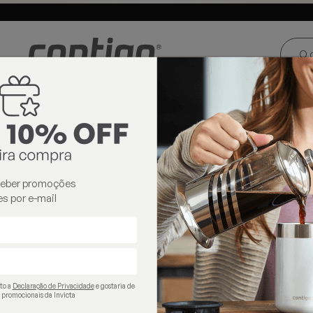
ste e Centro-
Loja oficial
Invicta® no Brasil
oeste
térmicos
ceber promoções
s por e-mail
ito a
Declaração de Privacidade
e gostaria de
 promocionais da Invicta