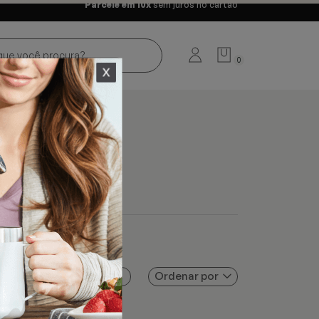
Parcele em 10x
sem juros no cartão
0
Ordenar por
Filtros