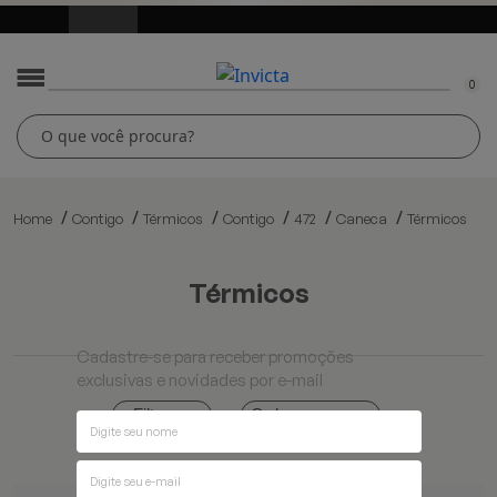
0
Home
Contigo
Térmicos
Contigo
472
Caneca
Térmicos
térmicos
Cadastre-se para receber promoções
exclusivas e novidades por e-mail
Ordenar por
Filtros