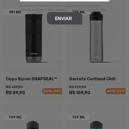
Ao enviar, confirmo que li e aceito a
Declaração de Privacidade
e
gostaria de receber e-mails marketing e/ou promocionais da Invicta
ENVIAR
Copo Byron SNAPSEAL™
Garrafa Cortland Chill
Preta
Black
R$ 109,90
R$ 199,90
45% OFF
45% OFF
R$ 59,90
R$ 109,90