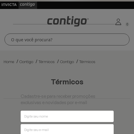
0
Home
Contigo
Térmicos
Contigo
Térmicos
térmicos
Cadastre-se para receber promoções
exclusivas e novidades por e-mail
Ordenar por
Filtros