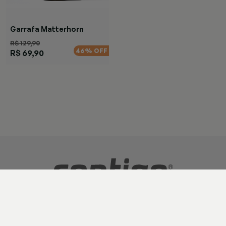
Garrafa Matterhorn
Chardonnay
R$ 129,90
46% OFF
R$ 69,90