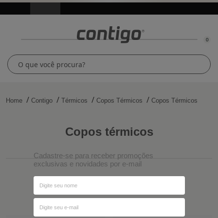
0
Home
Contigo
Térmicos
Copos Térmicos
Copos Térmicos
copos térmicos
Cadastre-se para receber promoções
exclusivas e novidades por e-mail
Ordenar por
Filtros