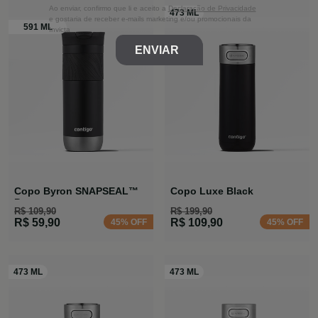
Ao enviar, confirmo que li e aceito a
Declaração de Privacidade
e gostaria de receber e-mails marketing e/ou promocionais da
Invicta
ENVIAR
Copo Byron SNAPSEAL™
Copo Luxe Black
Preta
R$ 109,90
R$ 199,90
R$ 59,90
R$ 109,90
45% OFF
45% OFF