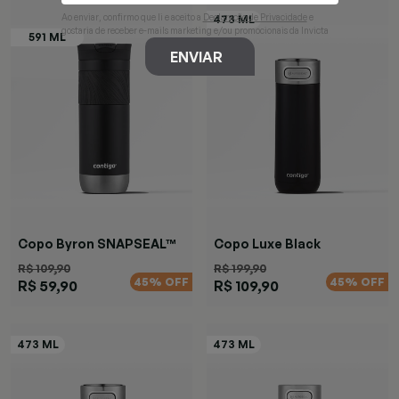
Ao enviar, confirmo que li e aceito a
Declaração de Privacidade
e
gostaria de receber e-mails marketing e/ou promocionais da Invicta
ENVIAR
Copo Byron SNAPSEAL™
Copo Luxe Black
Preta
R$ 109,90
R$ 199,90
45% OFF
45% OFF
R$ 59,90
R$ 109,90