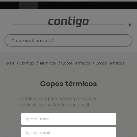
0
Home
Contigo
Térmicos
Copos Térmicos
Copos Térmicos
copos térmicos
Cadastre-se para receber promoções
exclusivas e novidades por e-mail
Ordenar por
Filtros