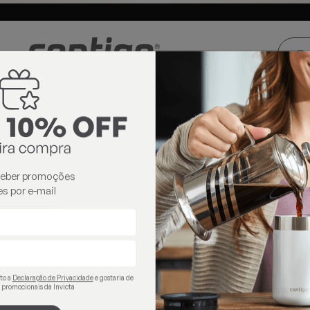
ste e Centro-
Loja oficial
Invicta® no Brasil
oeste
s Térmicos
copos térmicos
ceber promoções
s por e-mail
ito a
Declaração de Privacidade
e gostaria de
 promocionais da Invicta