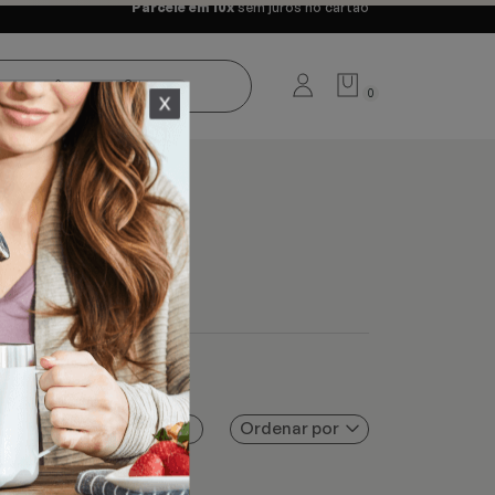
Parcele em 10x
sem juros no cartão
0
Ordenar por
Filtros