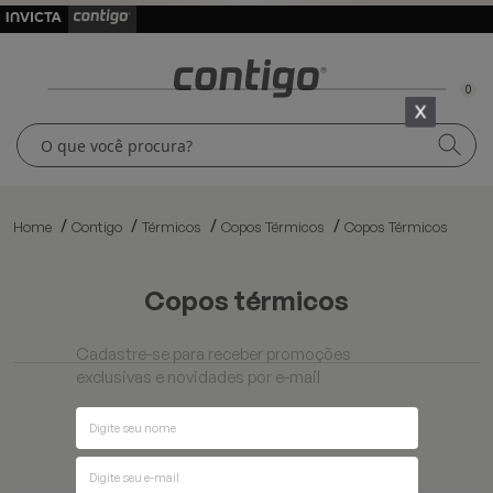
0
Home
Contigo
Térmicos
Copos Térmicos
Copos Térmicos
copos térmicos
Cadastre-se para receber promoções
exclusivas e novidades por e-mail
Ordenar por
Filtros