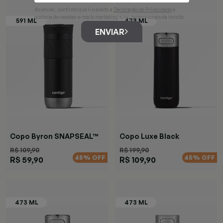
Ao enviar, confirmo que li e aceito a
Declaração de Privacidade
e
gostaria de receber e-mails marketing e/ou promocionais da Invicta
ENVIAR
Copo Byron SNAPSEAL™
Copo Luxe Black
Preta
R$ 109,90
R$ 199,90
45% OFF
45% OFF
R$ 59,90
R$ 109,90