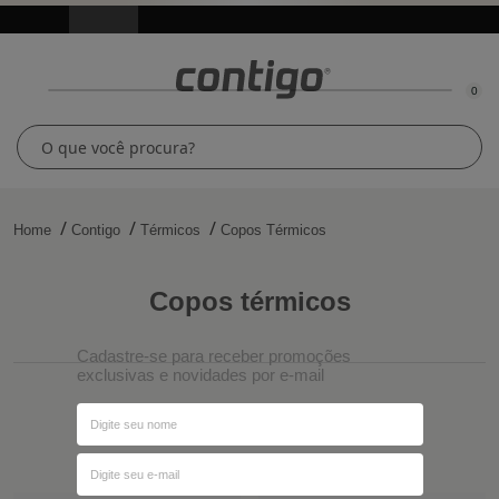
0
Home
Contigo
Térmicos
Copos Térmicos
copos térmicos
Cadastre-se para receber promoções
exclusivas e novidades por e-mail
Ordenar por
Filtros