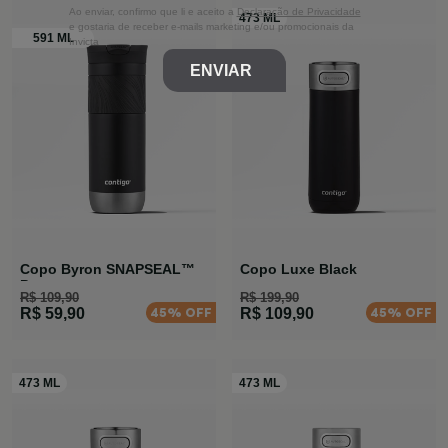
Ao enviar, confirmo que li e aceito a
Declaração de Privacidade
e gostaria de receber e-mails marketing e/ou promocionais da
Invicta
ENVIAR
Copo Byron SNAPSEAL™
Copo Luxe Black
Preta
R$ 109,90
R$ 199,90
45% OFF
45% OFF
R$ 59,90
R$ 109,90