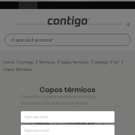
0
Home
Contigo
Térmicos
Copos Térmicos
Contigo
147
Copos Térmicos
copos térmicos
Cadastre-se para receber promoções
exclusivas e novidades por e-mail
Ordenar por
Filtros