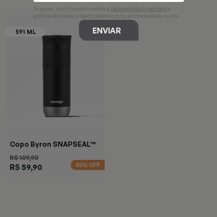
Ao enviar, confirmo que li e aceito a
Declaração de Privacidade
e
gostaria de receber e-mails marketing e/ou promocionais da Invicta
ENVIAR
Copo Byron SNAPSEAL™
Preta
R$ 109,90
45% OFF
R$ 59,90