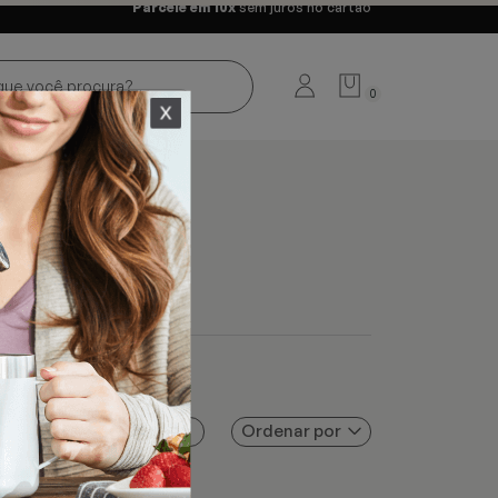
Parcele em 10x
sem juros no cartão
0
Ordenar por
Filtros