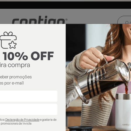
ste e Centro-
Loja oficial
Invicta® no Brasil
oeste
go
147
Copos Térmicos
copos térmicos
ceber promoções
s por e-mail
ito a
Declaração de Privacidade
e gostaria de
 promocionais da Invicta