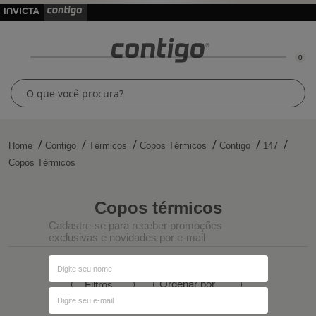
0
Home
Contigo
Térmicos
Copos Térmicos
Contigo
147
Copos Térmicos
copos térmicos
Cadastre-se para receber promoções
exclusivas e novidades por e-mail
Ordenar por
Filtros