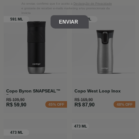
Ao enviar, confirmo que li e aceito a
Declaração de Privacidade
e gostaria de receber e-mails marketing e/ou promocionais da
Invicta
ENVIAR
Copo Byron SNAPSEAL™
Copo West Loop Inox
Preta
R$ 109,90
R$ 169,90
R$ 59,90
R$ 87,90
45% OFF
48% OFF