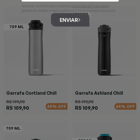
Ao enviar, confirmo que li e aceito a
Declaração de Privacidade
e
gostaria de receber e-mails marketing e/ou promocionais da Invicta
ENVIAR
Garrafa Cortland Chill
Garrafa Ashland Chill
Black
Black
R$ 199,90
R$ 199,90
45% OFF
45% OFF
R$ 109,90
R$ 109,90