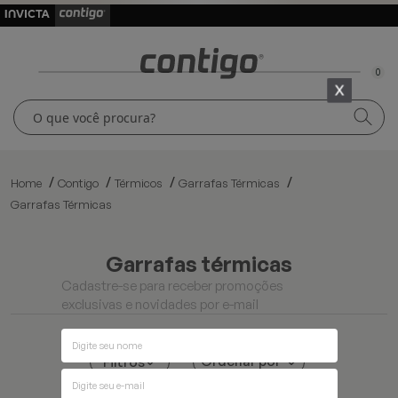
0
Home
Contigo
Térmicos
Garrafas Térmicas
Garrafas Térmicas
garrafas térmicas
Cadastre-se para receber promoções
exclusivas e novidades por e-mail
Ordenar por
Filtros