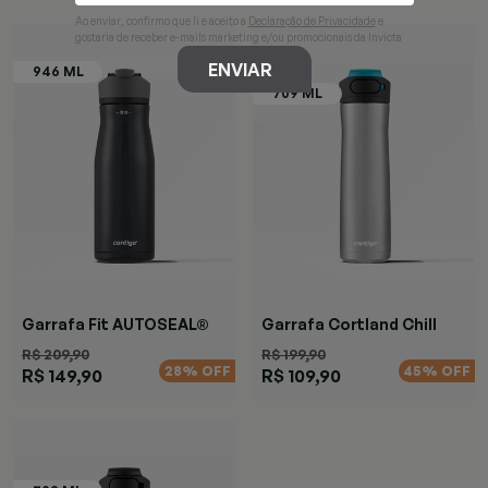
Ao enviar, confirmo que li e aceito a
Declaração de Privacidade
e
gostaria de receber e-mails marketing e/ou promocionais da Invicta
ENVIAR
Garrafa Fit AUTOSEAL®
Garrafa Cortland Chill
Preta
Azul
R$ 209,90
R$ 199,90
28% OFF
45% OFF
R$ 149,90
R$ 109,90