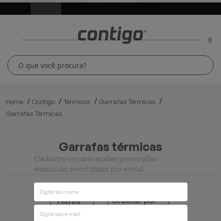
0
Home
Contigo
Térmicos
Garrafas Térmicas
Garrafas Térmicas
garrafas térmicas
Cadastre-se para receber promoções
exclusivas e novidades por e-mail
Ordenar por
Filtros