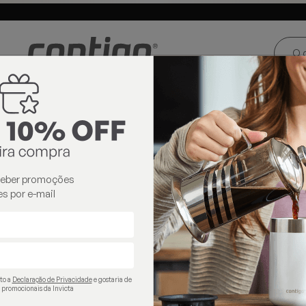
ste e Centro-
Loja oficial
Invicta® no Brasil
oeste
ontigo
Rosca
Garrafas Térmicas
garrafas térmicas
ceber promoções
s por e-mail
ito a
Declaração de Privacidade
e gostaria de
 promocionais da Invicta