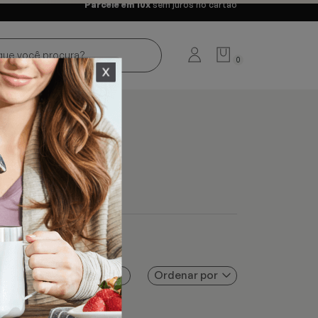
Parcele em 10x
sem juros no cartão
0
Ordenar por
Filtros