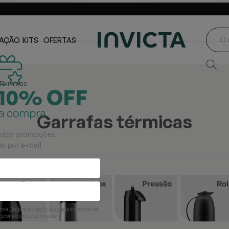
ste e Centro-
Loja oficial
Invicta® no Brasil
oeste
AÇÃO
KITS
OFERTAS
Térmicas
garrafas térmicas
ceber promoções
s por e-mail
ito a
Declaração de Privacidade
e gostaria de
 promocionais da Invicta