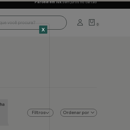
Parcele em 10x
sem juros no cartão
0
Ordenar por
Filtros