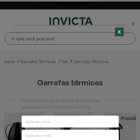
0
Home
Garrafas Térmicas
184
Garrafas Térmicas
garrafas térmicas
Cadastre-se para receber promoções
exclusivas e novidades por e-mail