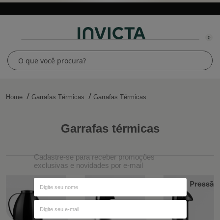
0
Home
Garrafas Térmicas
Garrafas Térmicas
garrafas térmicas
Cadastre-se para receber promoções
exclusivas e novidades por e-mail