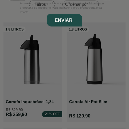
Ordenar por
Ao enviar, confirmo que li e aceito a
Declaração de Privacidade
Filtros
e gostaria de receber e-mails marketing e/ou promocionais da
Invicta
ENVIAR
Garrafa Inquebrável 1,8L
Garrafa Air Pot Slim
R$ 329,90
R$ 259,90
21% OFF
R$ 129,90