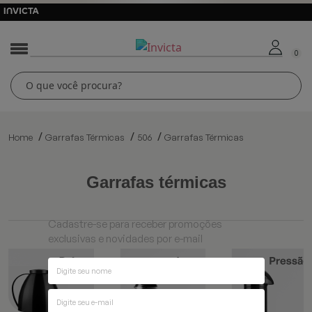
0
Home
Garrafas Térmicas
506
Garrafas Térmicas
garrafas térmicas
Cadastre-se para receber promoções
exclusivas e novidades por e-mail