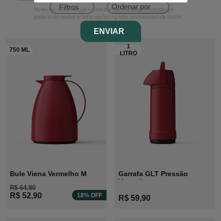
Ordenar por
Filtros
Ao enviar, confirmo que li e aceito a
Declaração de Privacidade
e
gostaria de receber e-mails marketing e/ou promocionais da Invicta
ENVIAR
Bule Viena Vermelho M
Garrafa GLT Pressão
Vermelha
R$ 64,90
R$ 52,90
18% OFF
R$ 59,90