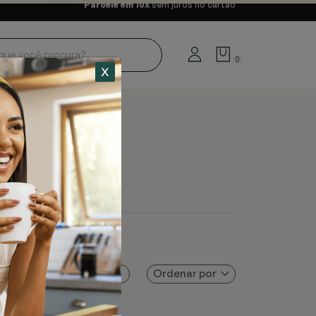
Parcele em 10x
sem juros no cartão
0
Ordenar por
Filtros