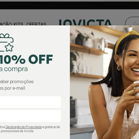
ste e Centro-
Loja oficial
Invicta® no Brasil
oeste
AÇÃO
KITS
OFERTAS
s
garrafas térmicas
ceber promoções
s por e-mail
ito a
Declaração de Privacidade
e gostaria de
 promocionais da Invicta