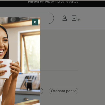
Parcele em 10x
sem juros no cartão
0
Ordenar por
Filtros