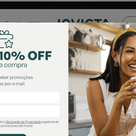
ste e Centro-
Loja oficial
Invicta® no Brasil
oeste
AÇÃO
KITS
OFERTAS
 Térmicas
garrafas térmicas
ceber promoções
s por e-mail
ito a
Declaração de Privacidade
e gostaria de
 promocionais da Invicta