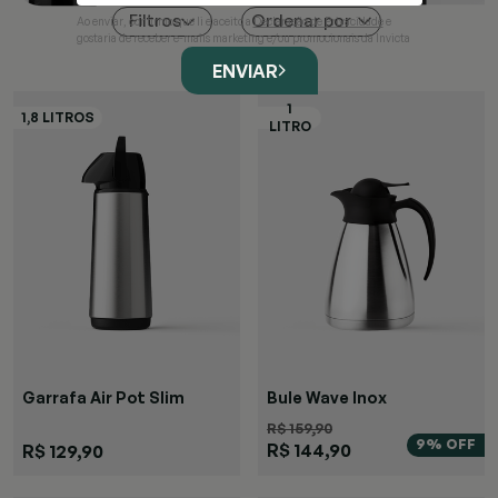
Ordenar por
Filtros
Ao enviar, confirmo que li e aceito a
Declaração de Privacidade
e
gostaria de receber e-mails marketing e/ou promocionais da Invicta
ENVIAR
Garrafa Air Pot Slim
Bule Wave Inox
R$ 159,90
9% OFF
R$ 144,90
R$ 129,90