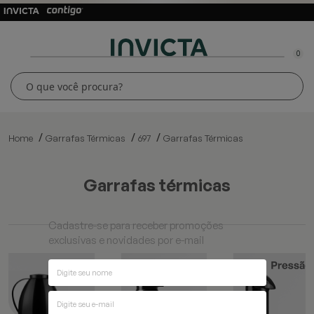
0
Home
Garrafas Térmicas
697
Garrafas Térmicas
garrafas térmicas
Cadastre-se para receber promoções
exclusivas e novidades por e-mail