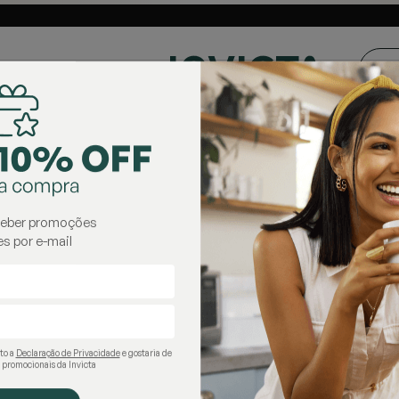
ste e Centro-
Loja oficial
Invicta® no Brasil
oeste
AÇÃO
KITS
OFERTAS
 Térmicas
garrafas térmicas
ceber promoções
s por e-mail
ito a
Declaração de Privacidade
e gostaria de
 promocionais da Invicta