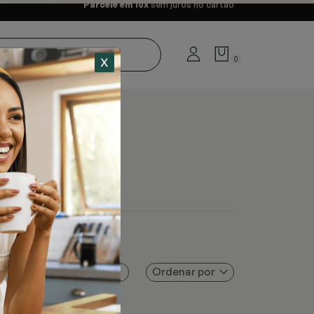
Parcele em 10x
sem juros no cartão
0
Ordenar por
Filtros