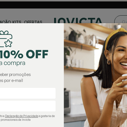
ste e Centro-
Loja oficial
Invicta® no Brasil
oeste
AÇÃO
KITS
OFERTAS
garrafas térmicas
ceber promoções
s por e-mail
ito a
Declaração de Privacidade
e gostaria de
 promocionais da Invicta