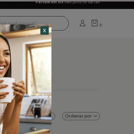
Parcele em 10x
sem juros no cartão
0
Ordenar por
Filtros